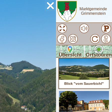
Marktgemeinde
Grimmenstein
Übersicht
Ortstouren
Blick "vom Sauerbichl"