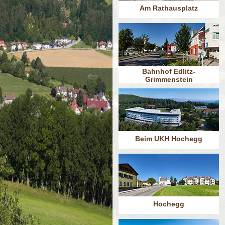
Am Rathausplatz
Bahnhof Edlitz-
Grimmenstein
Beim UKH Hochegg
Hochegg