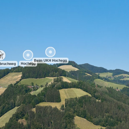
Beim UKH Hochegg
Hochegg
nbruchweg